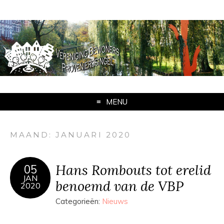
MENU
MAAND:
JANUARI 2020
Hans Rombouts tot erelid
05
JAN
benoemd van de VBP
2020
Categorieën:
Nieuws