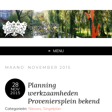
MENU
MAAND:
NOVEMBER 2015
Planning
28
NOV
werkzaamheden
2015
Proveniersplein bekend
Categorieën:
Nieuws
,
Singelplan