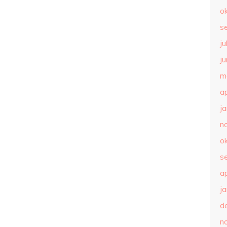
o
s
ju
ju
m
ap
j
n
o
s
ap
j
d
n