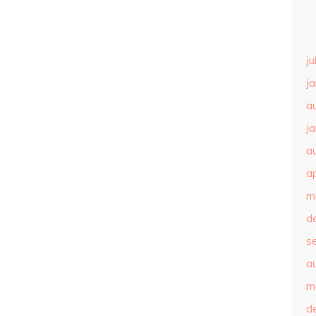
ju
j
a
j
a
ap
m
d
s
a
m
d