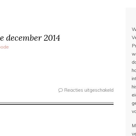
W
e december 2014
V
P
bode
we
d
ha
i
hi
Reacties uitgeschakeld
e
g
v
M
v