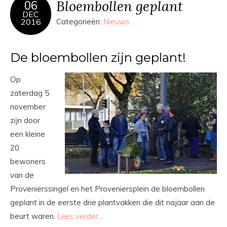
Bloembollen geplant
06
DEC
2016
Categorieën:
Nieuws
De bloembollen zijn geplant!
Op
zaterdag 5
november
zijn door
een kleine
20
bewoners
van de
Provenierssingel en het Proveniersplein de bloembollen
geplant in de eerste drie plantvakken die dit najaar aan de
beurt waren.
Lees verder…