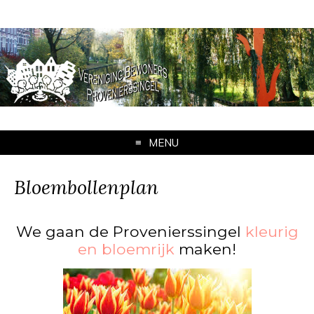
MENU
Bloembollenplan
We gaan de Provenierssingel
kleurig
en bloemrijk
maken!