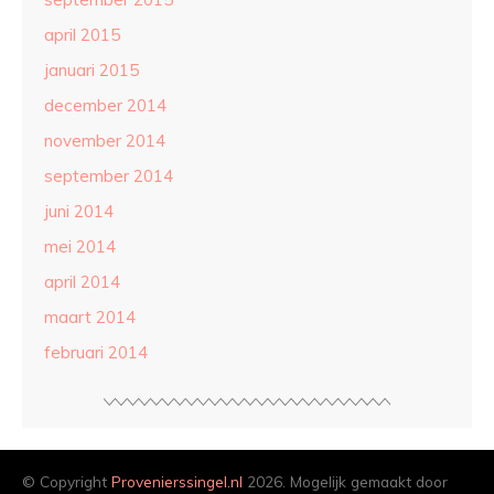
april 2015
januari 2015
december 2014
november 2014
september 2014
juni 2014
mei 2014
april 2014
maart 2014
februari 2014
© Copyright
Provenierssingel.nl
2026. Mogelijk gemaakt door