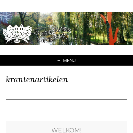
MENU
krantenartikelen
WELKOM!