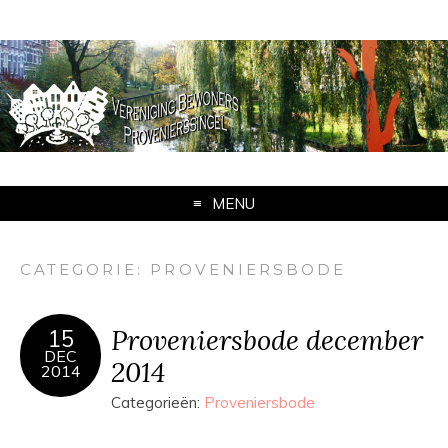
MENU
CATEGORIE:
PROVENIERSBODE
Proveniersbode december
15
DEC
2014
2014
Categorieën:
Proveniersbode