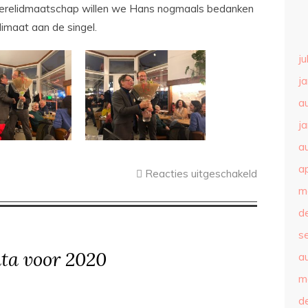
 erelidmaatschap willen we Hans nogmaals bedanken
limaat aan de singel.
ju
j
a
j
a
ap
Reacties uitgeschakeld
m
d
s
ata voor 2020
a
m
d