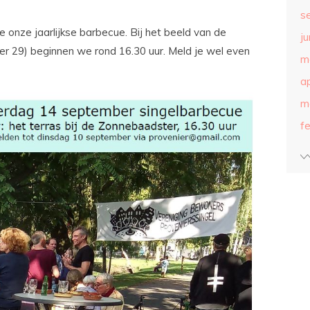
s
nze jaarlijkse barbecue. Bij het beeld van de
ju
 29) beginnen we rond 16.30 uur. Meld je wel even
m
ap
m
f