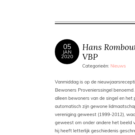
Hans Rombouts
05
JAN
VBP
2020
Categorieën:
Nieuws
Vanmiddag is op de nieuwjaarsrecepti
Bewoners Provenierssingel benoemd. D
alleen bewoners van de singel en het p
automatisch zijn gewone lidmaatschap 
vereniging geweest (1999-2012), waarva
geweest om onder andere het beeld van
hij heeft letterlijk geschiedenis gesc