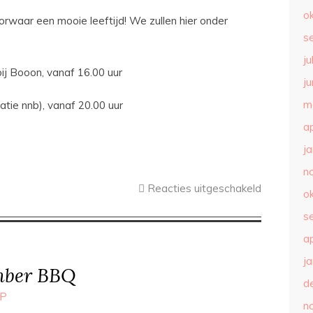
o
orwaar een mooie leeftijd! We zullen hier onder
s
ju
ij Booon, vanaf 16.00 uur
ju
m
atie nnb), vanaf 20.00 uur
ap
j
n
Reacties uitgeschakeld
o
s
ap
j
mber BBQ
d
P
n