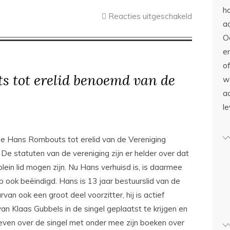
h
Reacties uitgeschakeld
a
O
en
o
 tot erelid benoemd van de
w
ac
le
e Hans Rombouts tot erelid van de Vereniging
e statuten van de vereniging zijn er helder over dat
lein lid mogen zijn. Nu Hans verhuisd is, is daarmee
ook beëindigd. Hans is 13 jaar bestuurslid van de
n ook een groot deel voorzitter, hij is actief
 Klaas Gubbels in de singel geplaatst te krijgen en
hreven over de singel met onder mee zijn boeken over