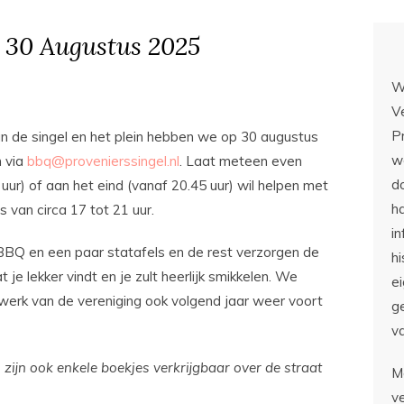
 30 Augustus 2025
W
V
P
 aan de singel en het plein hebben we op 30 augustus
we
n via
bbq@provenierssingel.nl
. Laat meteen even
d
 uur) of aan het eind (vanaf 20.45 uur) wil helpen met
ha
van circa 17 tot 21 uur.
i
BQ en een paar statafels en de rest verzorgen de
hi
e lekker vindt en je zult heerlijk smikkelen. We
e
t werk van de vereniging ook volgend jaar weer voort
g
v
ijn ook enkele boekjes verkrijgbaar over de straat
M
v